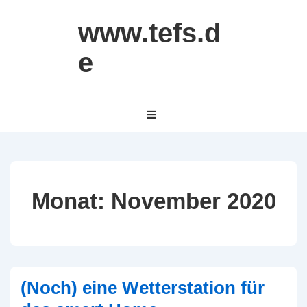
↓
www.tefs.d
Zum
Inhalt
e
Hauptnavigation
MENÜ
Monat:
November 2020
(Noch) eine Wetterstation für