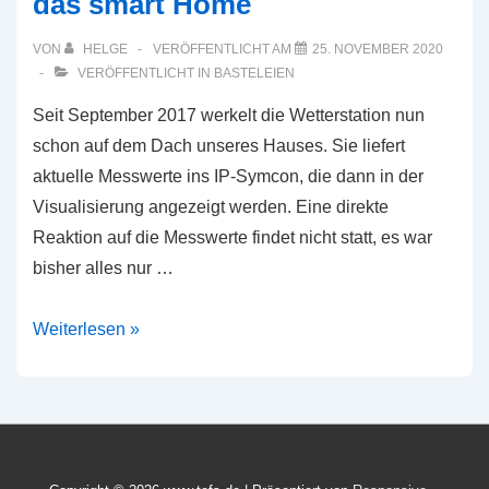
das smart Home
VON
HELGE
VERÖFFENTLICHT AM
25. NOVEMBER 2020
VERÖFFENTLICHT IN
BASTELEIEN
Seit September 2017 werkelt die Wetterstation nun
schon auf dem Dach unseres Hauses. Sie liefert
aktuelle Messwerte ins IP-Symcon, die dann in der
Visualisierung angezeigt werden. Eine direkte
Reaktion auf die Messwerte findet nicht statt, es war
bisher alles nur …
(Noch)
Weiterlesen »
eine
Wetterstation
für
das
smart