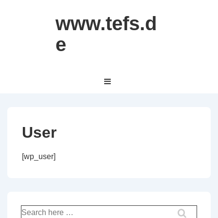
↓
www.tefs.d
Zum
Inhalt
e
Hauptnavigation
MENÜ
User
[wp_user]
Suche